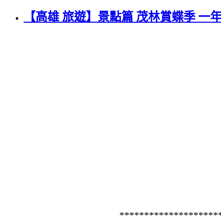
【高雄 旅遊】景點篇 茂林賞蝶季 一
********************