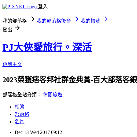
登入
我的部落格
我的部落格後台
我的帳號
登出
PJ大俠愛旅行。深活
跳到主文
2023榮獲痞客邦社群金典賞-百大部落客銀獎/
部落格全站分類：
休閒旅遊
相簿
部落格
名片
Dec
13
Wed
2017
09:12