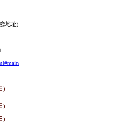
廳地址)
前
tml#main
日)
日)
日)